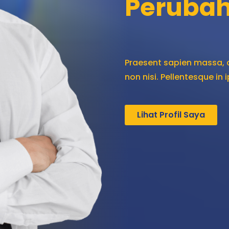
Peruba
Praesent sapien massa, c
non nisi. Pellentesque in
Lihat Profil Saya